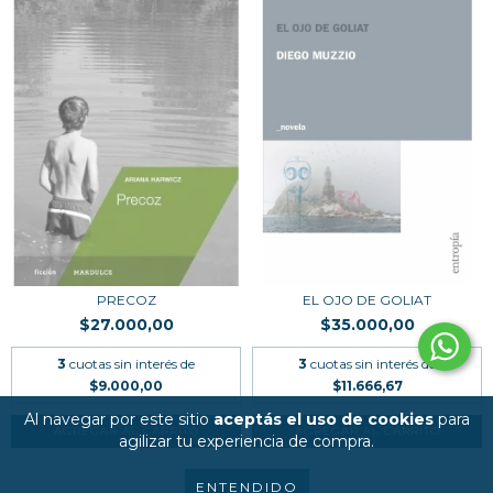
PRECOZ
EL OJO DE GOLIAT
$27.000,00
$35.000,00
3
cuotas sin interés de
3
cuotas sin interés de
$9.000,00
$11.666,67
Al navegar por este sitio
aceptás el uso de cookies
para
agilizar tu experiencia de compra.
ENTENDIDO