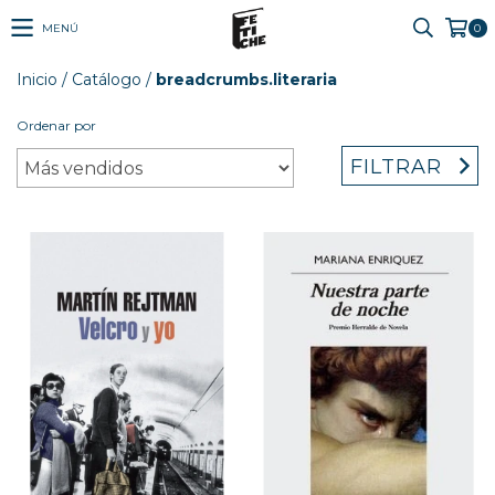
MENÚ
0
Inicio
/
Catálogo
/
breadcrumbs.literaria
Ordenar por
FILTRAR