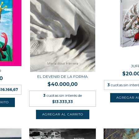
JUF
O
$20.0
EL DEVENIR DE LA FORMA
0
$40.000,00
3
cuotas sin inter
$16.166,67
3
cuotas sin interés de
$13.333,33