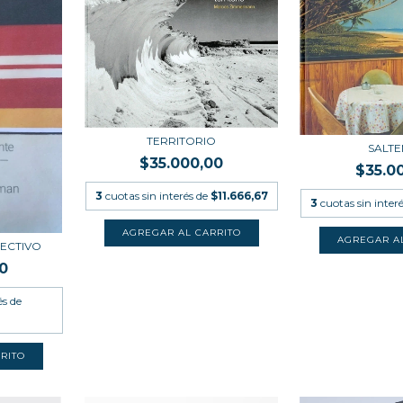
TERRITORIO
SALT
$35.000,00
$35.0
3
cuotas sin interés de
$11.666,67
3
cuotas sin inter
ECTIVO
0
és de