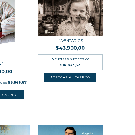
INVENTARIOS
$43.900,00
3
cuotas sin interés de
RÈ
$14.633,33
00,00
és de
$6.666,67