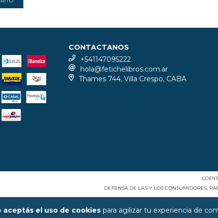
CONTACTANOS
+541147095222
hola@fetichelibros.com.ar
Thames 744, Villa Crespo, CABA
COPYR
DEFENSA DE LAS Y LOS CONSUMIDORES. P
io
aceptás el uso de cookies
para agilizar tu experiencia de co