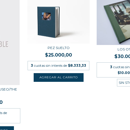
PEZ SUELTO
LOS O
$25.000,00
$30.0
3
cuotas sin interés de
$8.333,33
3
cuotas sin
$10.0
SIN S
MUSEO/THE
0
és de