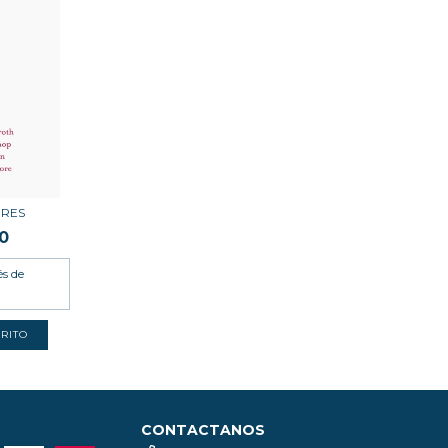
ORES
0
és de
CONTACTANOS