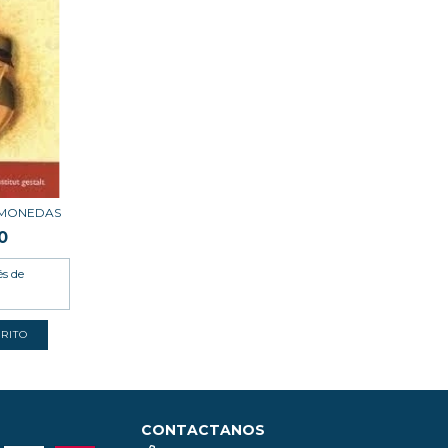
 MONEDAS
0
és de
CONTACTANOS