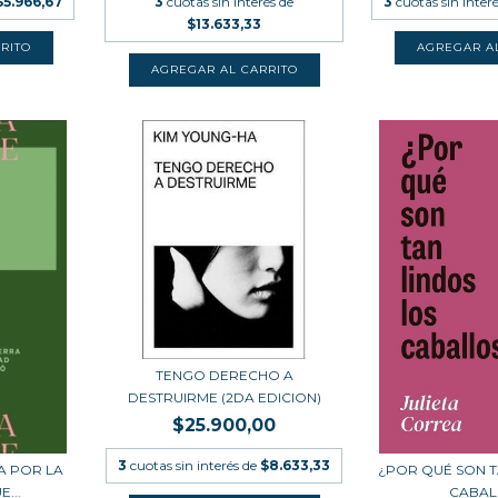
$5.966,67
3
cuotas sin interés de
3
cuotas sin inter
$13.633,33
TENGO DERECHO A
DESTRUIRME (2DA EDICION)
$25.900,00
3
cuotas sin interés de
$8.633,33
A POR LA
¿POR QUÉ SON T
...
CABAL