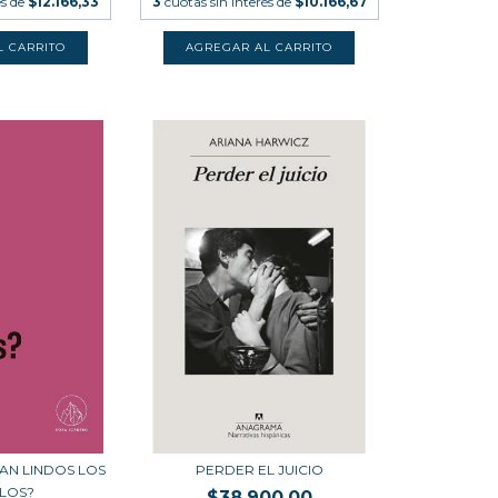
és de
$12.166,33
3
cuotas sin interés de
$10.166,67
AN LINDOS LOS
PERDER EL JUICIO
LOS?
$38.900,00