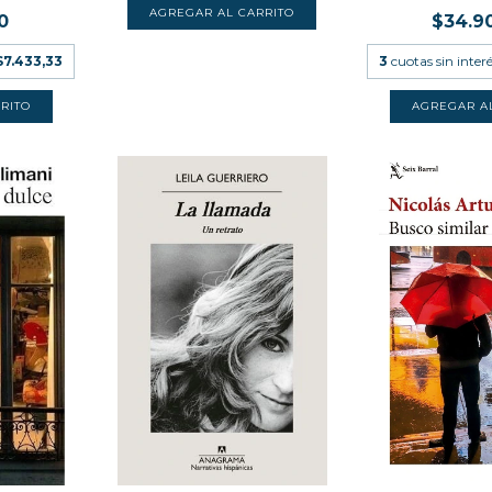
0
$34.9
$7.433,33
3
cuotas sin inter