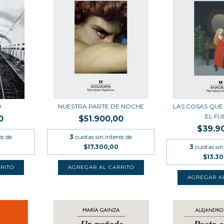
O
NUESTRA PARTE DE NOCHE
LAS COSAS QUE
EL F
0
$51.900,00
$39.9
és de
3
cuotas sin interés de
$17.300,00
3
cuotas sin
$13.3