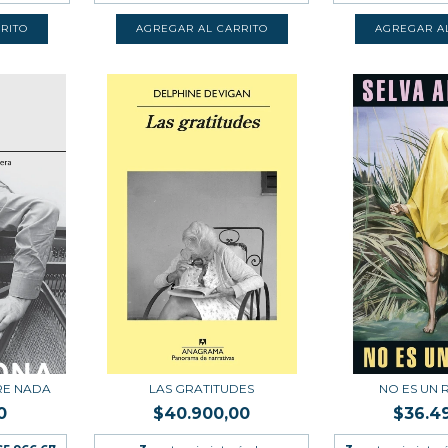
RE NADA
LAS GRATITUDES
NO ES UN 
0
$40.900,00
$36.4