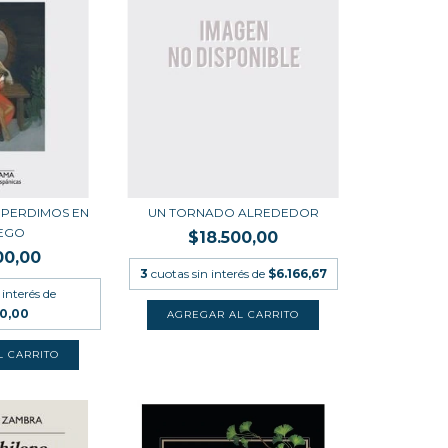
 PERDIMOS EN
UN TORNADO ALREDEDOR
UEGO
$18.500,00
00,00
3
cuotas sin interés de
$6.166,67
 interés de
00,00