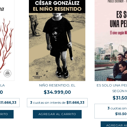
ES SOLO UNA PEL
 LA
NIÑO RESENTIDO, EL
SEGÚN M
00
$34.999,00
$31.5
$11.666,33
3
cuotas sin interés de
$11.666,33
3
cuotas sin
$10.5