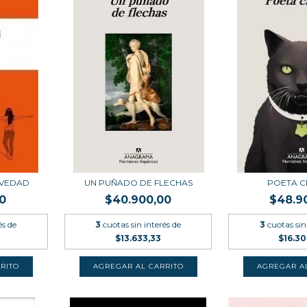
AVEDAD
UN PUÑADO DE FLECHAS
POETA C
0
$40.900,00
$48.9
és de
3
cuotas sin interés de
3
cuotas sin
$13.633,33
$16.3