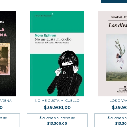
 ARENA
NO ME GUSTA MI CUELLO
LOS DIV
0
$39.900,00
$39.9
és de
3
cuotas sin interés de
3
cuotas sin
$13.300,00
$13.3