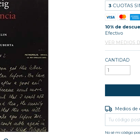
3
CUOTAS SI
10% de descu
Efectivo
VER MEDIOS 
CANTIDAD
Entregas para e
Medios de 
No sé mi código pos