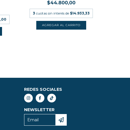
CAR
$44.800,00
3
cuotas sin interés de
$14.933,33
3
cuota
,00
REDES SOCIALES
NEWSLETTER