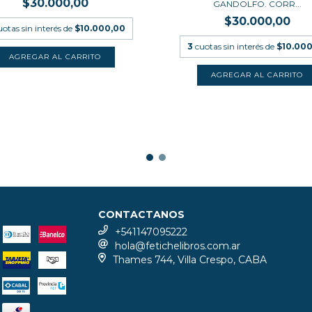
$30.000,00
GANDOLFO. CORR...
$30.000,00
uotas sin interés de
$10.000,00
3
cuotas sin interés de
$10.000
CONTACTANOS
+541147095222
hola@fetichelibros.com.ar
Thames 744, Villa Crespo, CABA