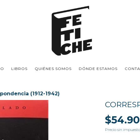
IO
LIBROS
QUIÉNES SOMOS
DÓNDE ESTAMOS
CONT
pondencia (1912-1942)
CORRESP
$54.90
Precio sin impuest