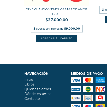
DIME CUÁNDO VIENES. CARTAS DE AMOR
3
c
000,00
1893-...
$27.000,00
3
cuotas sin interés de
$9.000,00
NAVEGACIÓN
MEDIOS DE PAGO
Inicio
Libros
Quiénes Somos
Dónde estamos
Contacto