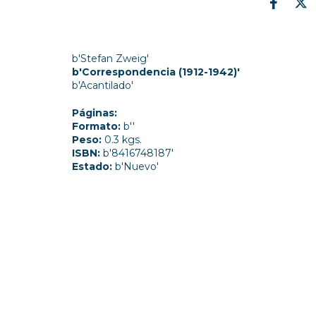
b'Stefan Zweig'
b'Correspondencia (1912-1942)'
b'Acantilado'
Páginas:
Formato:
b''
Peso:
0.3 kgs.
ISBN:
b'8416748187'
Estado:
b'Nuevo'