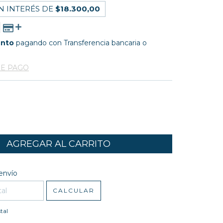
N INTERÉS DE
$18.300,00
ento
pagando con Transferencia bancaria o
DE PAGO
l CP:
CAMBIAR CP
envío
CALCULAR
tal