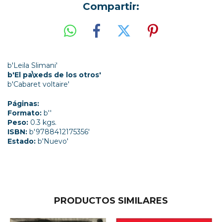
Compartir:
b'Leila Slimani'
b'El pa\xeds de los otros'
b'Cabaret voltaire'
Páginas:
Formato:
b''
Peso:
0.3 kgs.
ISBN:
b'9788412175356'
Estado:
b'Nuevo'
PRODUCTOS SIMILARES