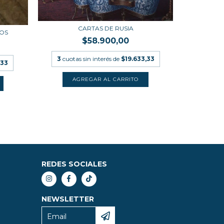
CORRES
CARTAS DE RUSIA
TOS
$58.900,00
3
cuotas
3
cuotas sin interés de
$19.633,33
,33
REDES SOCIALES
NEWSLETTER