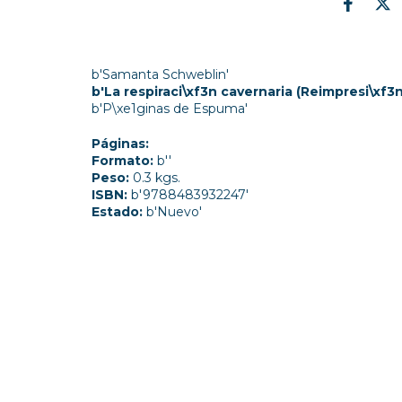
b'Samanta Schweblin'
b'La respiraci\xf3n cavernaria (Reimpresi\xf3n
b'P\xe1ginas de Espuma'
Páginas:
Formato:
b''
Peso:
0.3 kgs.
ISBN:
b'9788483932247'
Estado:
b'Nuevo'