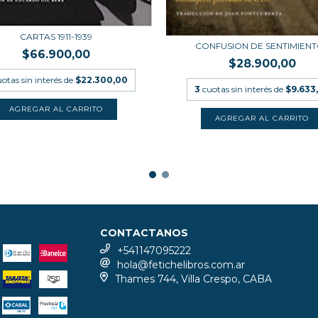
CARTAS 1911-1939
CONFUSION DE SENTIMIEN
$66.900,00
$28.900,00
uotas sin interés de
$22.300,00
3
cuotas sin interés de
$9.633
CONTACTANOS
+541147095222
hola@fetichelibros.com.ar
Thames 744, Villa Crespo, CABA