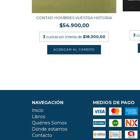
ICO
CONTAD HOMBRES VUESTRA HISTORIA
.300,00
$54.900,00
3
c
3
cuotas sin interés de
$18.300,00
NAVEGACIÓN
MEDIOS DE PAGO
Inicio
Libros
Quiénes Somos
Dónde estamos
Contacto