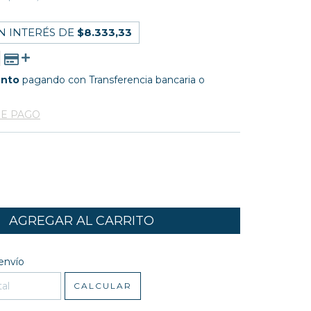
N INTERÉS DE
$8.333,33
ento
pagando con Transferencia bancaria o
DE PAGO
l CP:
CAMBIAR CP
envío
CALCULAR