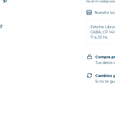
No sé mi código pos
Nuestro loc
)'
Fetiche Libro
CABA, CP 141
11 a 20 hs.
Compra p
Tus datos 
Cambios y
Si no te gu