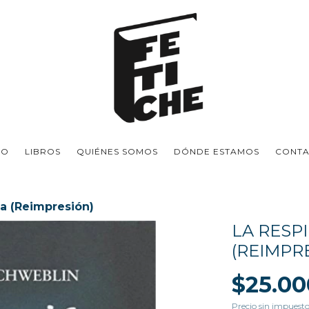
IO
LIBROS
QUIÉNES SOMOS
DÓNDE ESTAMOS
CONT
ia (Reimpresión)
LA RESP
(REIMPR
$25.00
Precio sin impuest