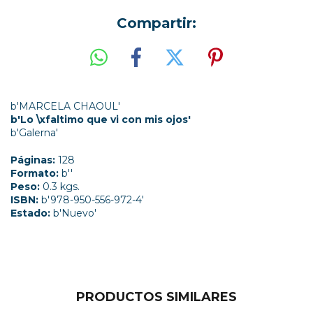
Compartir:
b'MARCELA CHAOUL'
b'Lo \xfaltimo que vi con mis ojos'
b'Galerna'
Páginas:
128
Formato:
b''
Peso:
0.3 kgs.
ISBN:
b'978-950-556-972-4'
Estado:
b'Nuevo'
PRODUCTOS SIMILARES