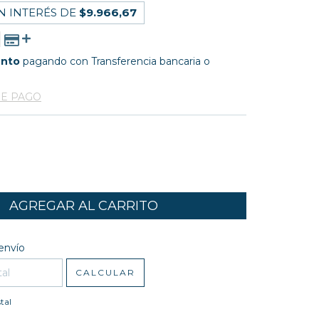
N INTERÉS DE
$9.966,67
ento
pagando con Transferencia bancaria o
DE PAGO
l CP:
CAMBIAR CP
envío
CALCULAR
tal