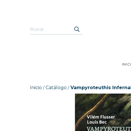
INIC
Inicio
Catálogo
Vampyroteuthis Infernal
/
/