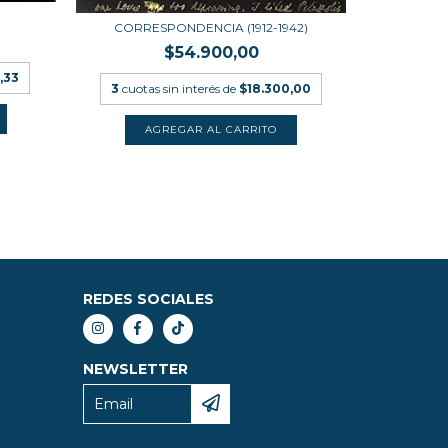
CORRESPONDENCIA (1912-1942)
CONTAD H
$54.900,00
,33
3
cuotas sin interés de
$18.300,00
3
cuotas
REDES SOCIALES
NEWSLETTER