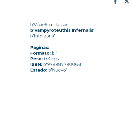
b'Vil\xe9m Flusser'
b'Vampyroteuthis Infernalis'
b'Interzona'
Páginas:
Formato:
b''
Peso:
0.3 kgs.
ISBN:
b'9789877900651'
Estado:
b'Nuevo'