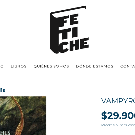
IO
LIBROS
QUIÉNES SOMOS
DÓNDE ESTAMOS
CONT
is
VAMPYRO
$29.90
Precio sin impuest