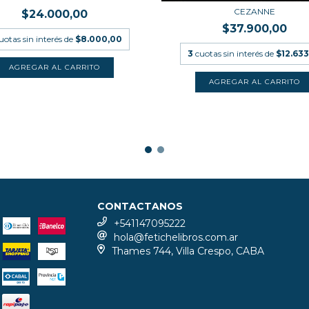
CEZANNE
$24.000,00
$37.900,00
uotas sin interés de
$8.000,00
3
cuotas sin interés de
$12.633
CONTACTANOS
+541147095222
hola@fetichelibros.com.ar
Thames 744, Villa Crespo, CABA