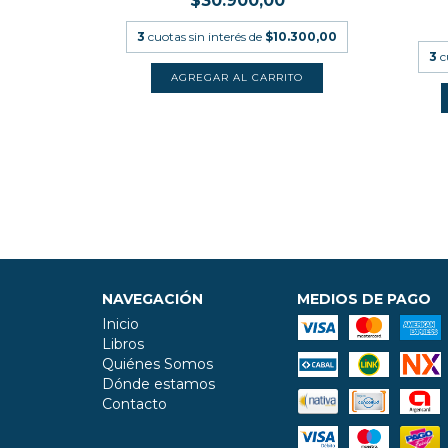
$30.900,00
A
3
cuotas sin interés de
$10.300,00
3
c
.633,33
NAVEGACIÓN
MEDIOS DE PAGO
Inicio
Libros
Quiénes Somos
Dónde estamos
Contacto