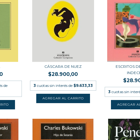
A
CÁSCARA DE NUEZ
ESCRITOS D
INDEC
0
$28.900,00
$28.9
és de
3
cuotas sin interés de
$9.633,33
3
cuotas sin inter