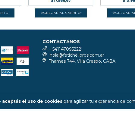
$17.966,67
$10.9
CONTACTANOS
+541147095222
hola@fetichelibros.com.ar
Thames 744, Villa Crespo, CABA
io
aceptás el uso de cookies
para agilizar tu experiencia de co
COPYR
DEFENSA DE LAS Y LOS CONSUMIDORES. P