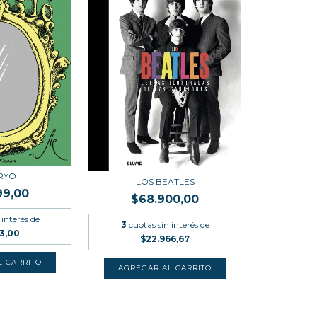
RYO
LOS BEATLES
99,00
$68.900,00
 interés de
3
cuotas sin interés de
33,00
$22.966,67