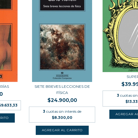
SUPE
$39.9
RÍAS
SIETE BREVES LECCIONES DE
FÍSICA
0
3
cuotas sin
$24.900,00
$13.3
$9.633,33
3
cuotas sin interés de
$8.300,00