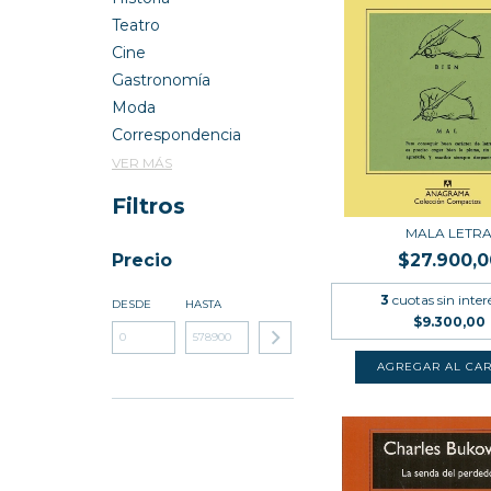
Teatro
Cine
Gastronomía
Moda
Correspondencia
VER MÁS
Filtros
MALA LETR
Precio
$27.900,0
3
cuotas sin inter
DESDE
HASTA
$9.300,00