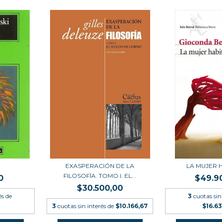
EXASPERACIÓN DE LA
LA MUJER 
FILOSOFÍA. TOMO I. EL...
0
$49.9
$30.500,00
és de
3
cuotas sin
3
cuotas sin interés de
$10.166,67
$16.63