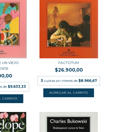
E UN VIEJO
FACTOTUM
ENTE
$26.900,00
00,00
3
cuotas sin interés de
$8.966,67
és de
$9.633,33