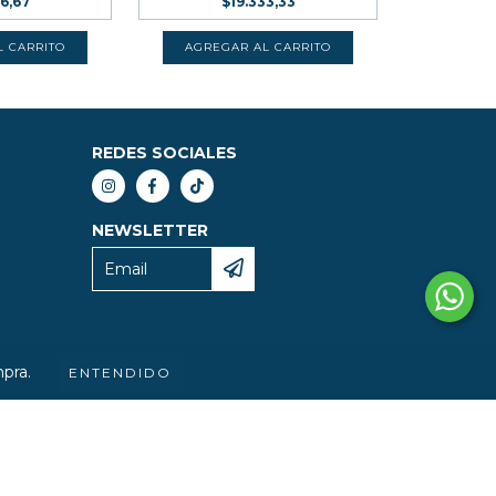
66,67
$19.333,33
REDES SOCIALES
NEWSLETTER
mpra.
ENTENDIDO
IGHT FETICHE LIBROS - 2026. TODOS LOS DERECHOS RESERVADOS.
ARA RECLAMOS
INGRESÁ ACÁ.
/
BOTÓN DE ARREPENTIMIENTO