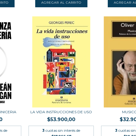
RNICERIA
LA VIDA INSTRUCCIONES DE USO
MUSICO
0
$53.900,00
$32.9
és de
3
cuotas sin interés de
3
cuotas sin