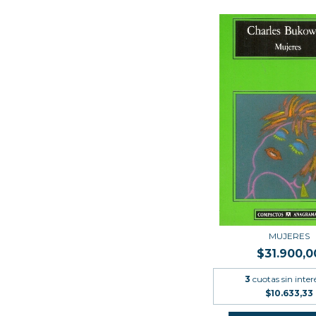
MUJERES
$31.900,0
3
cuotas sin inter
$10.633,33