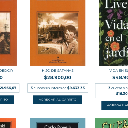
RDEDOR
HIJO DE SATANÁS
VIDA EN E
0
$28.900,00
$48.9
$9.966,67
3
cuotas sin interés de
$9.633,33
3
cuotas sin
$16.3