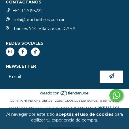
CONTACTANOS
+541147095222
hola@fetichelibros.com.ar
Thames 744, Villa Crespo, CABA
REDES SOCIALES
NEWSLETTER
COPYRIGHT FETICHE LIBROS - 2026. TODOS LOS DERECHOS RESERVADOS.
DEFENSA DE LAS Y LOS CONSUMIDORES. PARA RECLAMOS
INGRESÁ ACÁ.
Al navegar por este sitio
aceptás el uso de cookies
para
BOTÓN DE ARREPENTIMIENTO
agilizar tu experiencia de compra.