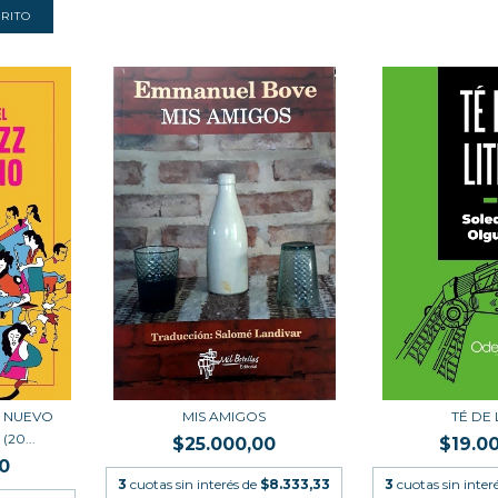
 NUEVO
MIS AMIGOS
TÉ DE 
20...
$25.000,00
$19.0
0
3
cuotas sin interés de
$8.333,33
3
cuotas sin inter