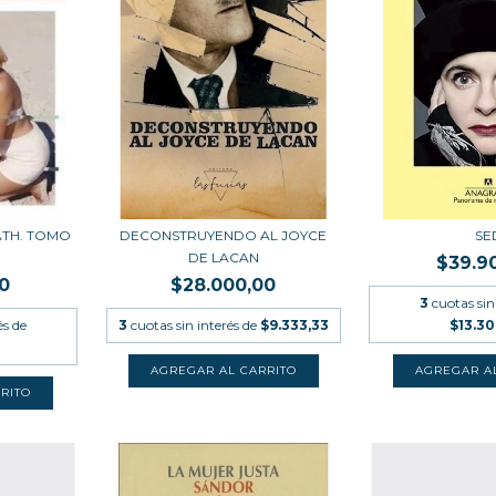
ATH. TOMO
DECONSTRUYENDO AL JOYCE
SE
DE LACAN
$39.9
0
$28.000,00
3
cuotas sin
és de
3
cuotas sin interés de
$9.333,33
$13.3