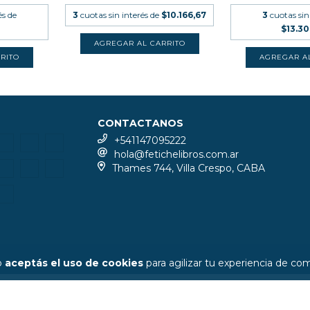
és de
3
cuotas sin interés de
$10.166,67
3
cuotas sin
$13.3
CONTACTANOS
+541147095222
hola@fetichelibros.com.ar
Thames 744, Villa Crespo, CABA
io
aceptás el uso de cookies
para agilizar tu experiencia de co
COPYR