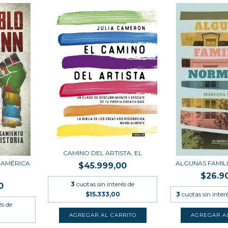
CAMINO DEL ARTISTA, EL
 AMÉRICA
ALGUNAS FAMIL
$45.999,00
$26.9
3
cuotas sin interés de
0
3
cuotas sin inter
$15.333,00
és de