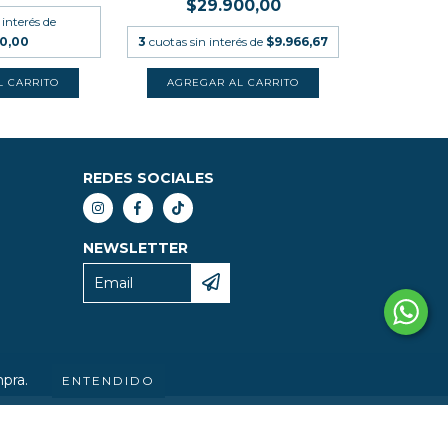
$29.900,00
 interés de
00,00
3
cuotas sin interés de
$9.966,67
REDES SOCIALES
NEWSLETTER
mpra.
ENTENDIDO
IGHT FETICHE LIBROS - 2026. TODOS LOS DERECHOS RESERVADOS.