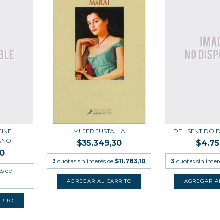
CINE
MUJER JUSTA, LA
DEL SENTIDO 
ANO
$35.349,30
$4.75
00
3
cuotas sin interés de
$11.783,10
3
cuotas sin inter
és de