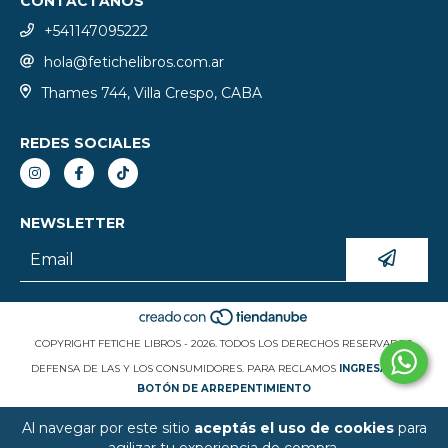
CONTACTANOS
+541147095222
hola@fetichelibros.com.ar
Thames 744, Villa Crespo, CABA
REDES SOCIALES
NEWSLETTER
COPYRIGHT FETICHE LIBROS - 2026. TODOS LOS DERECHOS RESERVADOS.
DEFENSA DE LAS Y LOS CONSUMIDORES. PARA RECLAMOS
INGRESÁ ACÁ.
BOTÓN DE ARREPENTIMIENTO
Al navegar por este sitio
aceptás el uso de cookies
para