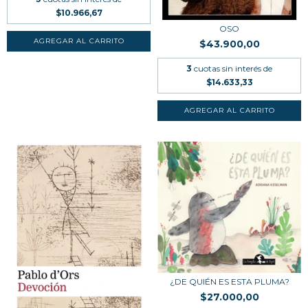
$10.966,67
OSO
$43.900,00
3
cuotas sin interés de
$14.633,33
¿DE QUIÉN ES ESTA PLUMA?
$27.000,00