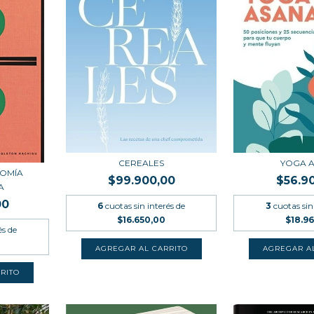
CEREALES
YOGA 
OMÍA
$99.900,00
$56.9
A
00
6
cuotas sin interés de
3
cuotas sin
$16.650,00
$18.9
és de