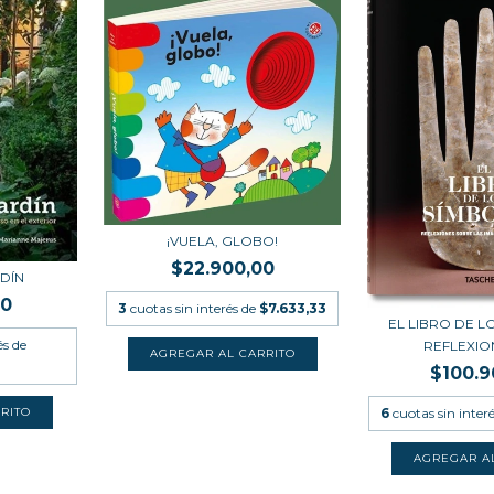
¡VUELA, GLOBO!
$22.900,00
RDÍN
00
3
cuotas sin interés de
$7.633,33
EL LIBRO DE L
és de
REFLEXION
$100.9
6
cuotas sin inter