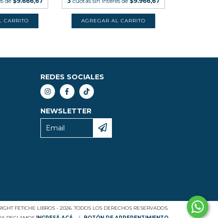
és de
$9.666,67
3
cuotas sin interés de
$9.966,67
REDES SOCIALES
NEWSLETTER
IGHT FETICHE LIBROS - 2026. TODOS LOS DERECHOS RESERVADOS.
ARA RECLAMOS
INGRESÁ ACÁ.
/
BOTÓN DE ARREPENTIMIENTO