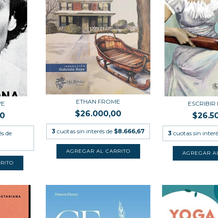
ETHAN FROME
VE
ESCRIBIR
$26.000,00
00
$26.5
3
cuotas sin interés de
$8.666,67
és de
3
cuotas sin inter