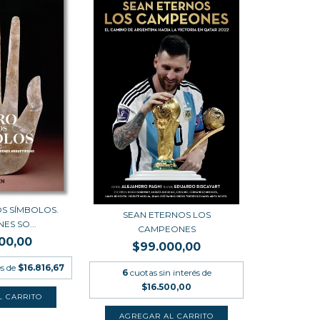
OS SÍMBOLOS.
SEAN ETERNOS LOS
ES SO...
CAMPEONES
00,00
$99.000,00
és de
$16.816,67
6
cuotas sin interés de
$16.500,00