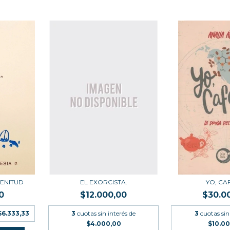
ENITUD
EL EXORCISTA.
YO, CA
0
$12.000,00
$30.0
$6.333,33
3
cuotas sin interés de
3
cuotas sin
$4.000,00
$10.0