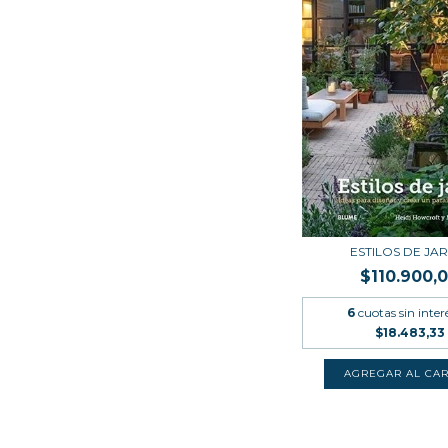
ESTILOS DE JA
$110.900,
6
cuotas sin inter
$18.483,33