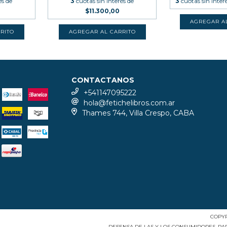
és de
3
cuotas sin interés de
3
cuotas sin inter
$11.300,00
CONTACTANOS
+541147095222
hola@fetichelibros.com.ar
Thames 744, Villa Crespo, CABA
COPYR
DEFENSA DE LAS Y LOS CONSUMIDORES. P