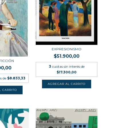
EXPRESIONISMO
$51.900,00
 FICCIÓN
3
cuotas sin interés de
00,00
$17.300,00
és de
$8.833,33