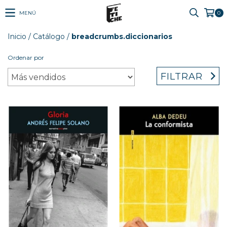
MENÚ
0
Inicio
/
Catálogo
/
breadcrumbs.diccionarios
Ordenar por
FILTRAR