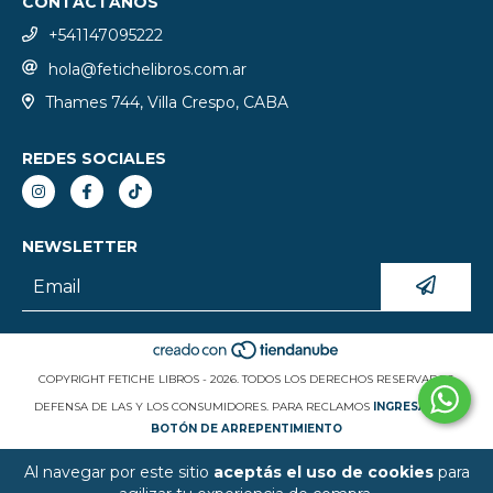
CONTACTANOS
+541147095222
hola@fetichelibros.com.ar
Thames 744, Villa Crespo, CABA
REDES SOCIALES
NEWSLETTER
COPYRIGHT FETICHE LIBROS - 2026. TODOS LOS DERECHOS RESERVADOS.
DEFENSA DE LAS Y LOS CONSUMIDORES. PARA RECLAMOS
INGRESÁ ACÁ.
BOTÓN DE ARREPENTIMIENTO
Al navegar por este sitio
aceptás el uso de cookies
para