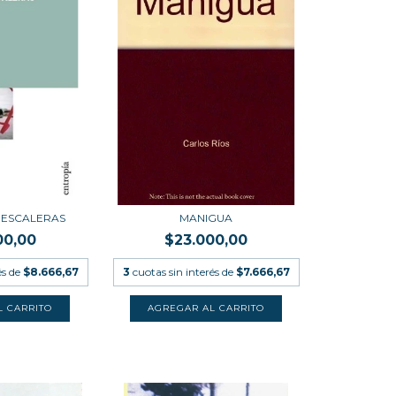
Y ESCALERAS
MANIGUA
00,00
$23.000,00
és de
$8.666,67
3
cuotas sin interés de
$7.666,67