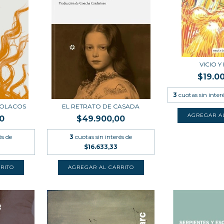
VICIO Y
$19.0
3
cuotas sin inter
POLACOS
EL RETRATO DE CASADA
0
$49.900,00
és de
3
cuotas sin interés de
$16.633,33