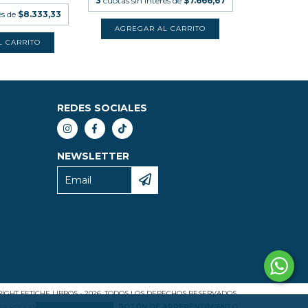
3
cuotas sin interés de
$7.666,67
és de
$8.333,33
REDES SOCIALES
NEWSLETTER
IGHT FETICHE LIBROS - 2026. TODOS LOS DERECHOS RESERVADOS.
ARA RECLAMOS
INGRESÁ ACÁ.
/
BOTÓN DE ARREPENTIMIENTO