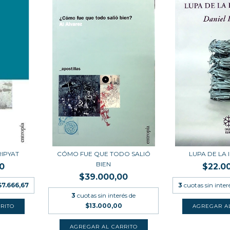
IPYAT
CÓMO FUE QUE TODO SALIÓ
LUPA DE LA
BIEN
0
$22.0
$39.000,00
$7.666,67
3
cuotas sin inter
3
cuotas sin interés de
$13.000,00