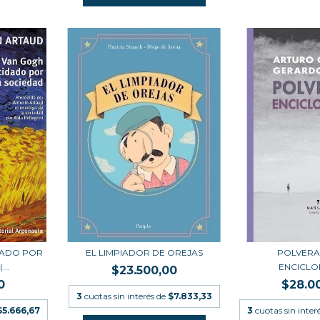
DADO POR
EL LIMPIADOR DE OREJAS
POLVERA
..
ENCICLO
$23.500,00
0
$28.0
3
cuotas sin interés de
$7.833,33
$5.666,67
3
cuotas sin inter