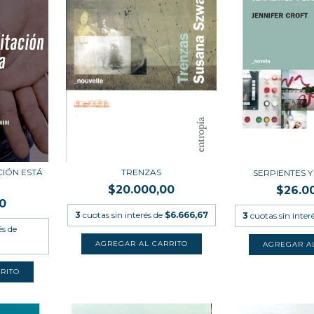
IÓN ESTÁ
TRENZAS
SERPIENTES 
$20.000,00
$26.0
0
3
cuotas sin interés de
$6.666,67
3
cuotas sin inter
és de