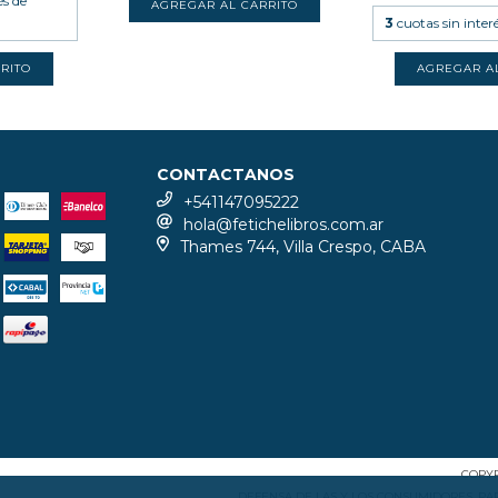
és de
3
cuotas sin inter
CONTACTANOS
+541147095222
hola@fetichelibros.com.ar
Thames 744, Villa Crespo, CABA
COPYR
DEFENSA DE LAS Y LOS CONSUMIDORES. P