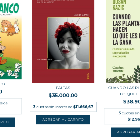
NCO
FALTAS
CUANDO LAS P
0
LO QUE LES
$35.000,00
$38.9
és de
3
cuotas sin interés de
$11.666,67
3
cuotas sin
$12.96