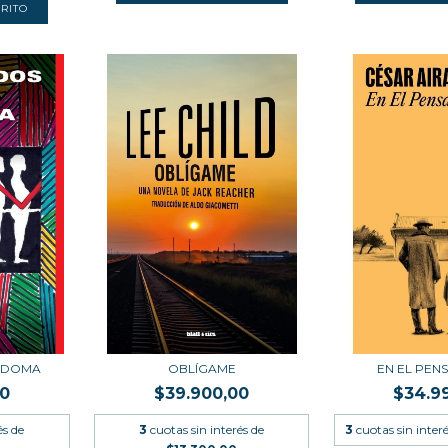
SODOMA
OBLÍGAME
EN EL PEN
00
$39.900,00
$34.9
és de
3
cuotas sin interés de
3
cuotas sin inter