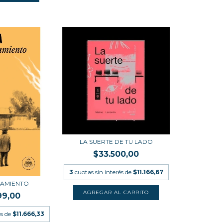
LA SUERTE DE TU LADO
$33.500,00
3
cuotas sin interés de
$11.166,67
SAMIENTO
99,00
és de
$11.666,33