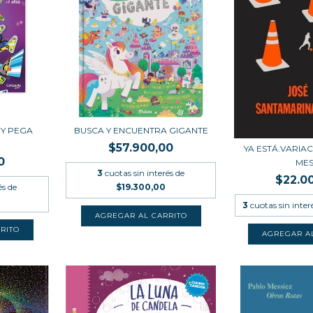
 Y PEGA
BUSCA Y ENCUENTRA GIGANTE
$57.900,00
YA ESTÁ.VARIA
0
MES
3
cuotas sin interés de
$22.0
és de
$19.300,00
3
cuotas sin inter