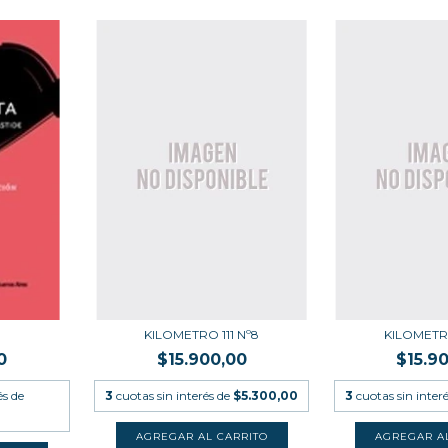
KILOMETRO 111 Nº8
KILOMETRO
0
$15.900,00
$15.9
és de
3
cuotas sin interés de
$5.300,00
3
cuotas sin inter