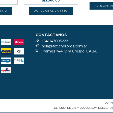
$13.300,00
CONTACTANOS
+541147095222
hola@fetichelibros.com.ar
Thames 744, Villa Crespo, CABA
COPYR
DEFENSA DE LAS Y LOS CONSUMIDORES. P