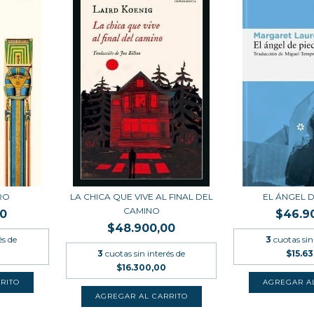
RO
LA CHICA QUE VIVE AL FINAL DEL
EL ÁNGEL 
CAMINO
00
$46.9
$48.900,00
és de
3
cuotas sin
3
cuotas sin interés de
$15.63
$16.300,00