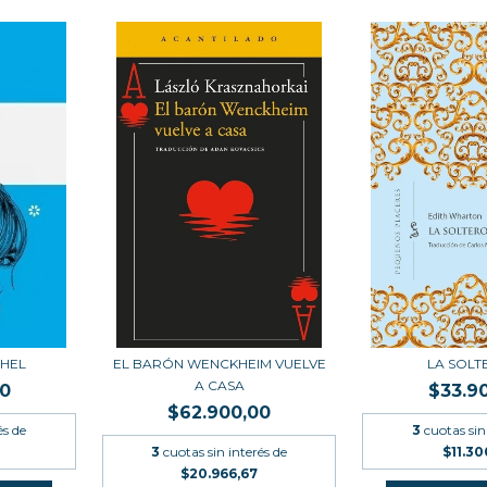
CHEL
EL BARÓN WENCKHEIM VUELVE
LA SOL
A CASA
00
$33.9
$62.900,00
és de
3
cuotas sin
3
cuotas sin interés de
$11.3
$20.966,67