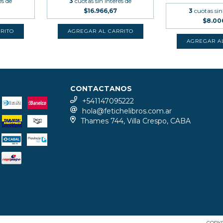
és de
3
cuotas sin interés de
$16.966,67
3
cuotas sin
$8.00
CONTACTANOS
+541147095222
hola@fetichelibros.com.ar
Thames 744, Villa Crespo, CABA
COPYR