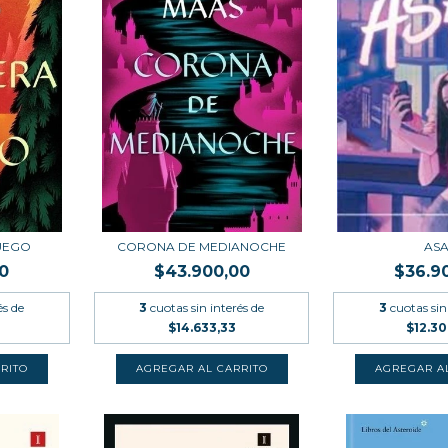
UEGO
CORONA DE MEDIANOCHE
AS
0
$43.900,00
$36.9
és de
3
cuotas sin interés de
3
cuotas sin
$14.633,33
$12.3