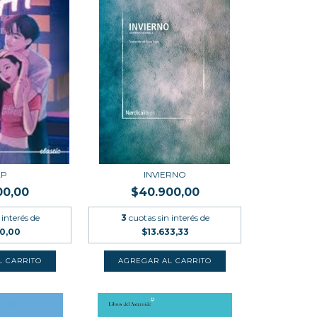
AP
INVIERNO
00,00
$40.900,00
 interés de
3
cuotas sin interés de
00,00
$13.633,33