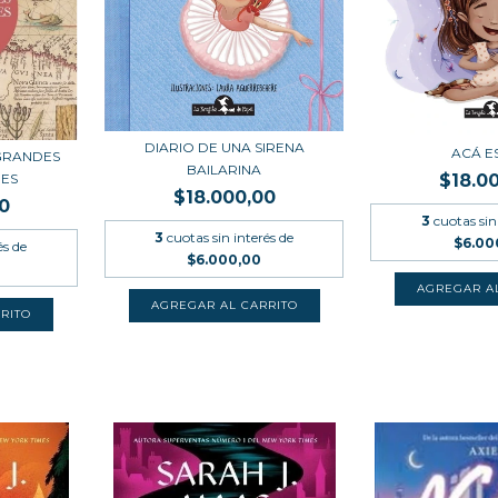
DIARIO DE UNA SIRENA
ACÁ E
 GRANDES
BAILARINA
ES
$18.0
$18.000,00
0
3
cuotas sin
3
cuotas sin interés de
$6.00
és de
$6.000,00