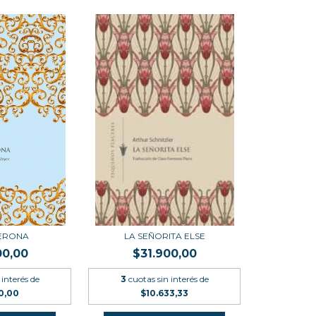
TERONA
LA SEÑORITA ELSE
00,00
$31.900,00
 interés de
3
cuotas sin interés de
00,00
$10.633,33