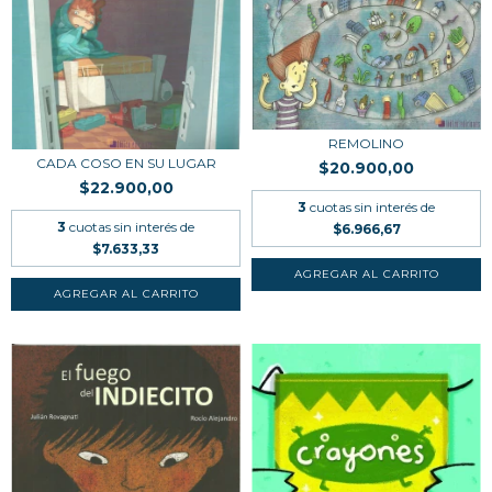
REMOLINO
CADA COSO EN SU LUGAR
$20.900,00
$22.900,00
3
cuotas sin interés de
3
cuotas sin interés de
$6.966,67
$7.633,33