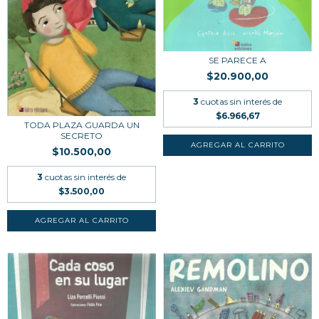
SE PARECE A
$20.900,00
3
cuotas sin interés de
$6.966,67
TODA PLAZA GUARDA UN
SECRETO
$10.500,00
3
cuotas sin interés de
$3.500,00