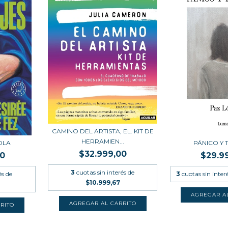
CAMINO DEL ARTISTA, EL. KIT DE
HERRAMIEN...
OLA
PÁNICO Y
$32.999,00
00
$29.9
3
cuotas sin interés de
és de
3
cuotas sin inter
$10.999,67