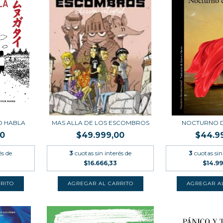
O HABLA
MAS ALLA DE LOS ESCOMBROS
NOCTURNO D
00
$49.999,00
$44.9
és de
3
cuotas sin interés de
3
cuotas sin
$16.666,33
$14.9