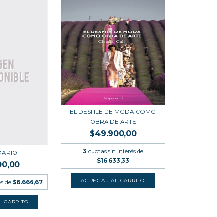
EL DESFILE DE MODA COMO
OBRA DE ARTE
$49.900,00
3
cuotas sin interés de
DARIO
$16.633,33
00,00
és de
$6.666,67