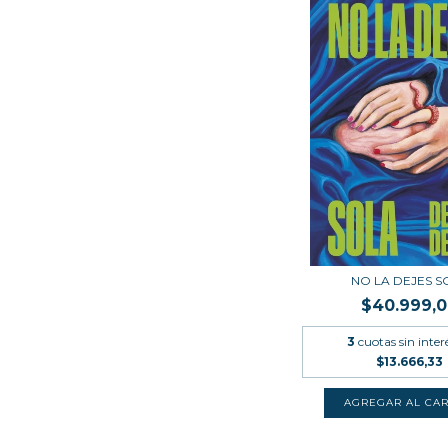
NO LA DEJES S
$40.999,
3
cuotas sin inter
$13.666,33