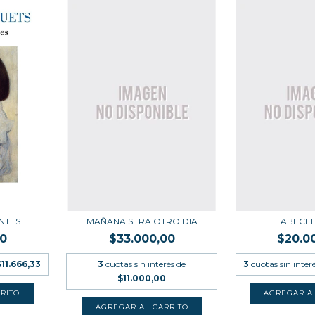
NTES
MAÑANA SERA OTRO DIA
ABECE
00
$33.000,00
$20.0
$11.666,33
3
cuotas sin interés de
3
cuotas sin inter
$11.000,00