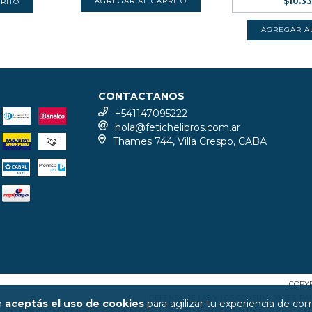
$10.3
CONTACTANOS
+541147095222
hola@fetichelibros.com.ar
Thames 744, Villa Crespo, CABA
COPYR
DEFENSA DE LAS Y LOS CONSUMIDORES. P
io
aceptás el uso de cookies
para agilizar tu experiencia de co