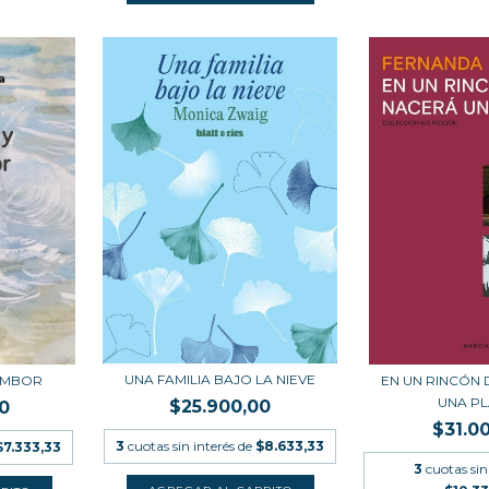
UNA FAMILIA BAJO LA NIEVE
TAMBOR
EN UN RINCÓN 
UNA P
$25.900,00
0
$31.0
3
cuotas sin interés de
$8.633,33
$7.333,33
3
cuotas sin