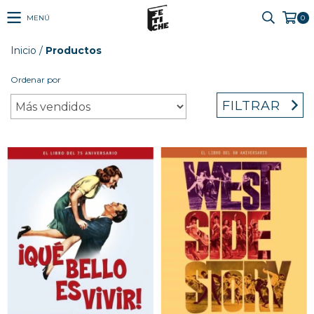
MENÚ
0
Inicio
/
Productos
Ordenar por
FILTRAR