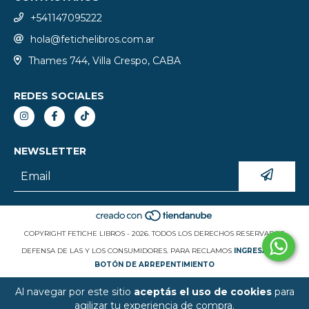
+541147095222
hola@fetichelibros.com.ar
Thames 744, Villa Crespo, CABA
REDES SOCIALES
NEWSLETTER
COPYRIGHT FETICHE LIBROS - 2026. TODOS LOS DERECHOS RESERVADOS.
DEFENSA DE LAS Y LOS CONSUMIDORES. PARA RECLAMOS
INGRESÁ ACÁ.
BOTÓN DE ARREPENTIMIENTO
Al navegar por este sitio
aceptás el uso de cookies
para
agilizar tu experiencia de compra.