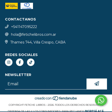
CONTACTANOS
+541147095222
hola@fetichelibros.com.ar
Thames 744, Villa Crespo, CABA
REDES SOCIALES
NEWSLETTER
COPYRIGHT FETICHE LIBROS - 2026. TODOS LOS DERECHOS RESERVADOS.
DEFENSA DE LAS Y LOS CONSUMIDORES. PARA RECLAMOS
INGRESÁ ACÁ.