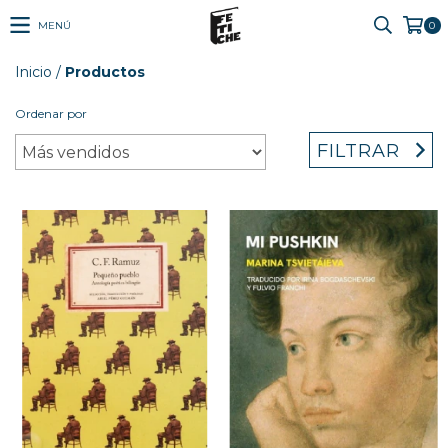
MENÚ
0
Inicio
/
Productos
Ordenar por
FILTRAR