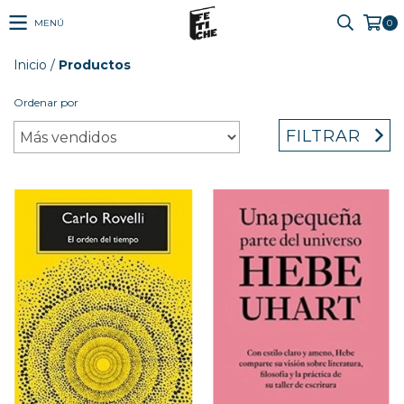
MENÚ
0
Inicio
/
Productos
Ordenar por
FILTRAR