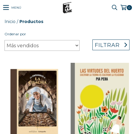
MENÚ
0
Inicio
/
Productos
Ordenar por
FILTRAR