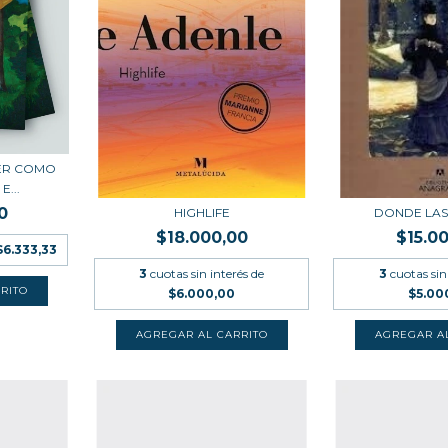
RER COMO
E...
0
HIGHLIFE
DONDE LAS
$18.000,00
$15.0
$6.333,33
3
cuotas sin interés de
3
cuotas sin
$6.000,00
$5.00