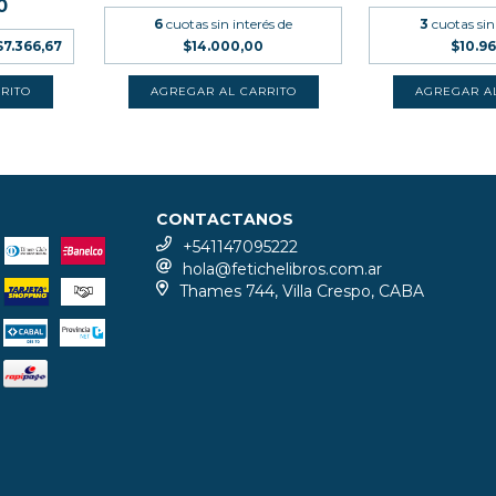
0
6
cuotas sin interés de
3
cuotas sin
$7.366,67
$14.000,00
$10.9
CONTACTANOS
+541147095222
hola@fetichelibros.com.ar
Thames 744, Villa Crespo, CABA