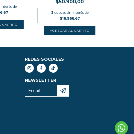
$50.900,00
 interés de
66,67
3
cuotas sin interés de
$16.966,67
REDES SOCIALES
NEWSLETTER