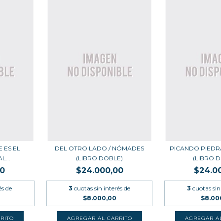
E ES EL
DEL OTRO LADO / NÓMADES
PICANDO PIEDRA
L...
(LIBRO DOBLE)
(LIBRO D
00
$24.000,00
$24.0
és de
3
cuotas sin interés de
3
cuotas sin
$8.000,00
$8.00