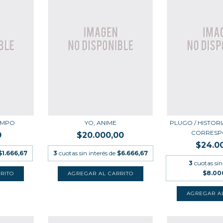
EMPO
YO, ANIME
PLUGO / HISTOR
CORRESPO
0
$20.000,00
$24.0
$1.666,67
3
cuotas sin interés de
$6.666,67
3
cuotas sin
$8.00