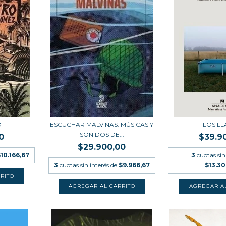
O
ESCUCHAR MALVINAS. MÚSICAS Y
LOS L
SONIDOS DE...
0
$39.9
$29.900,00
10.166,67
3
cuotas sin
3
cuotas sin interés de
$9.966,67
$13.3