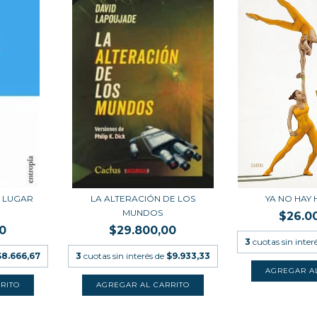
N LUGAR
LA ALTERACIÓN DE LOS
YA NO HAY
MUNDOS
$26.0
0
$29.800,00
3
cuotas sin inter
$8.666,67
3
cuotas sin interés de
$9.933,33