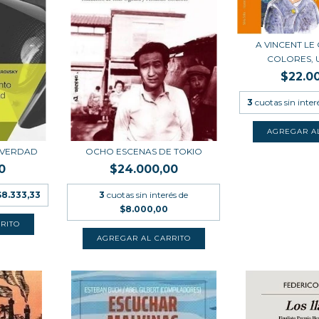
A VINCENT LE
COLORES, U
$22.0
3
cuotas sin inter
 VERDAD
OCHO ESCENAS DE TOKIO
0
$24.000,00
$8.333,33
3
cuotas sin interés de
$8.000,00