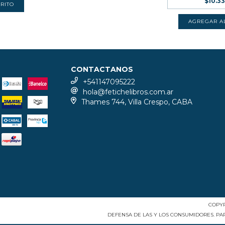
$10.3
CONTACTANOS
+541147095222
hola@fetichelibros.com.ar
Thames 744, Villa Crespo, CABA
COPYR
DEFENSA DE LAS Y LOS CONSUMIDORES. P