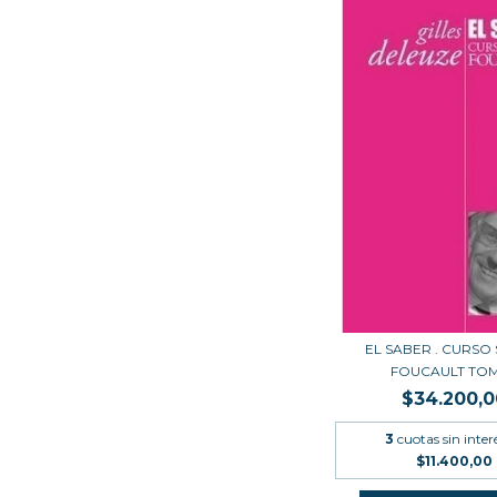
EL SABER . CURSO
FOUCAULT TOM
$34.200,0
3
cuotas sin inter
$11.400,00