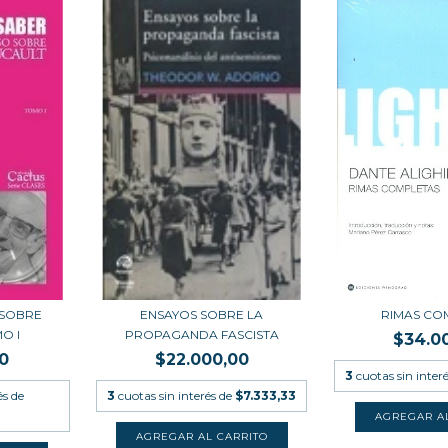
 SOBRE
ENSAYOS SOBRE LA
RIMAS CO
O I
PROPAGANDA FASCISTA
$34.0
0
$22.000,00
3
cuotas sin inter
és de
3
cuotas sin interés de
$7.333,33