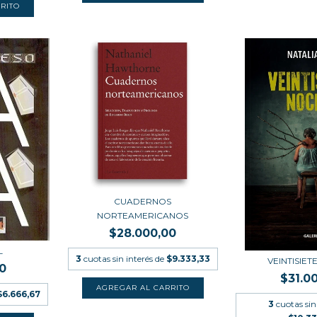
CUADERNOS
NORTEAMERICANOS
$28.000,00
L
3
cuotas sin interés de
$9.333,33
VEINTISIE
0
$31.0
$6.666,67
3
cuotas sin