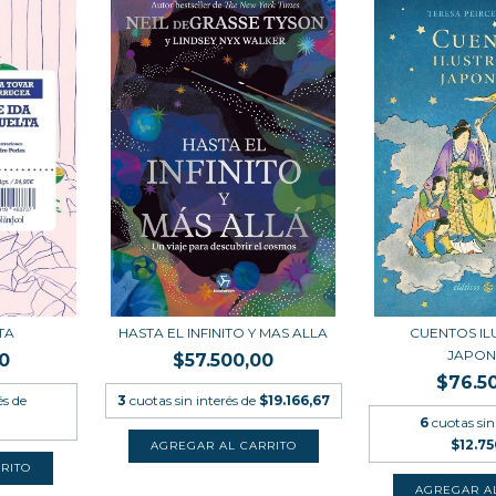
TA
HASTA EL INFINITO Y MAS ALLA
CUENTOS I
JAPON
0
$57.500,00
$76.5
és de
3
cuotas sin interés de
$19.166,67
6
cuotas sin
$12.7