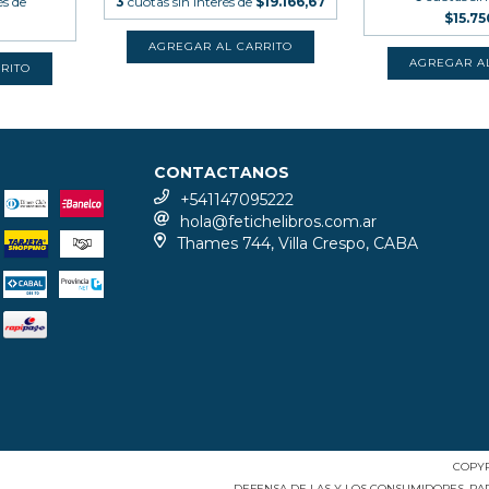
és de
3
cuotas sin interés de
$19.166,67
$15.7
CONTACTANOS
+541147095222
hola@fetichelibros.com.ar
Thames 744, Villa Crespo, CABA
COPYR
DEFENSA DE LAS Y LOS CONSUMIDORES. P