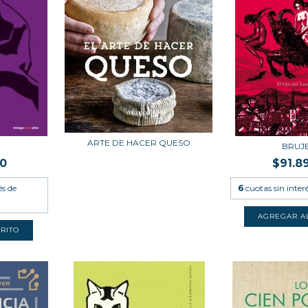
ARTE DE HACER QUESO
BRUJ
00
$91.8
és de
6
cuotas sin inter