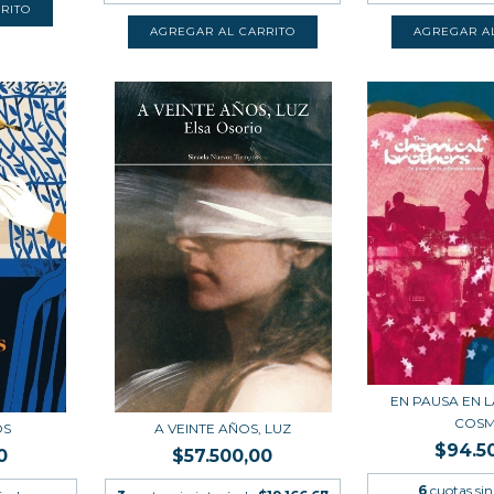
EN PAUSA EN 
COSM
OS
A VEINTE AÑOS, LUZ
$94.5
0
$57.500,00
6
cuotas sin