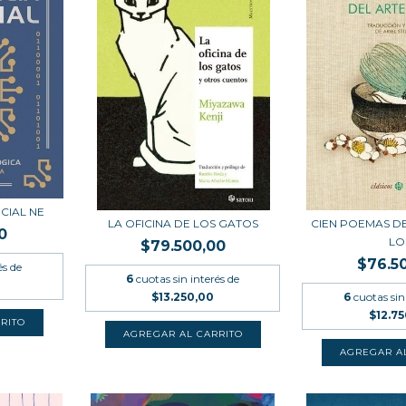
ICIAL NE
LA OFICINA DE LOS GATOS
CIEN POEMAS DE
0
LO
$79.500,00
$76.5
és de
6
cuotas sin interés de
$13.250,00
6
cuotas sin
$12.7