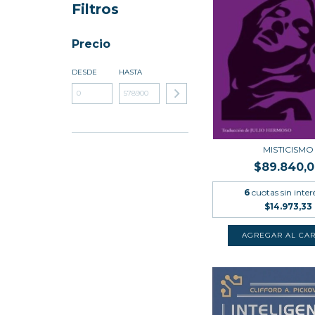
Filtros
Precio
DESDE
HASTA
MISTICISMO
$89.840,
6
cuotas sin inter
$14.973,33