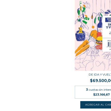
DE IDA Y VUEL
$69.500,0
3
cuotas sin inter
$23.166,67