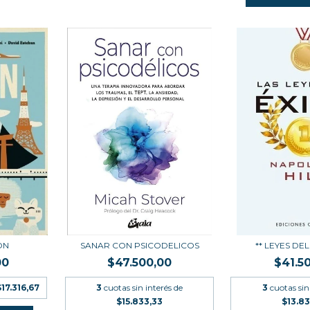
ON
SANAR CON PSICODELICOS
** LEYES DEL
00
$47.500,00
$41.5
$17.316,67
3
cuotas sin interés de
3
cuotas sin
$15.833,33
$13.8