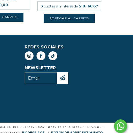
50,00
3
cuotas sin interés de
$18.166,67
REDES SOCIALES
NEWSLETTER
IGHT FETICHE LIBROS - 2026. TODOS LOS DERECHOS RESERVADOS.
ARA RECLAMOS
INGRESÁ ACÁ.
/
BOTÓN DE ARREPENTIMIENTO