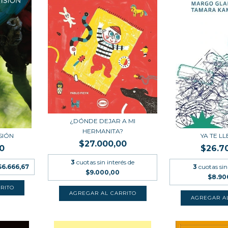
¿DÓNDE DEJAR A MI
HERMANITA?
ISIÓN
YA TE L
$27.000,00
0
$26.7
3
cuotas sin interés de
$6.666,67
3
cuotas sin
$9.000,00
$8.90