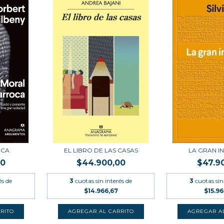
OCA
EL LIBRO DE LAS CASAS
LA GRAN I
00
$44.900,00
$47.9
és de
3
cuotas sin interés de
3
cuotas sin
$14.966,67
$15.96