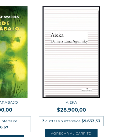
CARABAJO
AIEKA
00,00
$28.900,00
 interés de
3
cuotas sin interés de
$9.633,33
66,67