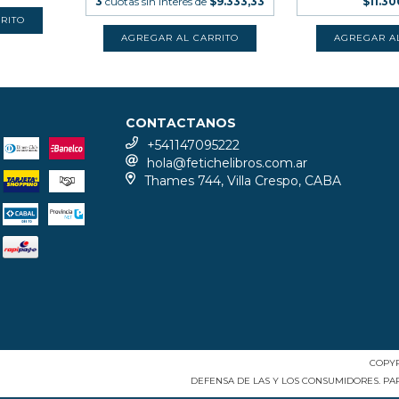
3
cuotas sin interés de
$9.333,33
$11.3
CONTACTANOS
+541147095222
hola@fetichelibros.com.ar
Thames 744, Villa Crespo, CABA
COPYR
DEFENSA DE LAS Y LOS CONSUMIDORES. P