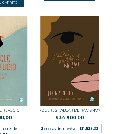
EL REFUGIO
¿QUERÉS HABLAR DE RACISMO?
00,00
$34.900,00
 interés de
3
cuotas sin interés de
$11.633,33