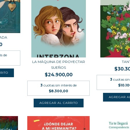
HADA
0
és de
LA MÁQUINA DE PROYECTAR
TAN
SUEÑOS
$30.3
$24.900,00
3
cuotas sin
3
cuotas sin interés de
$10.1
$8.300,00