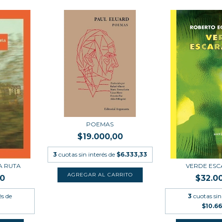
POEMAS
$19.000,00
3
cuotas sin interés de
$6.333,33
A RUTA
VERDE ES
00
$32.0
és de
3
cuotas sin
$10.6