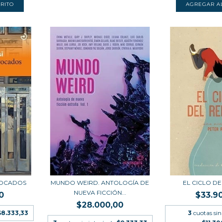
VOCADOS
MUNDO WEIRD. ANTOLOGÍA DE
EL CICLO D
NUEVA FICCIÓN...
0
$33.9
$28.000,00
$8.333,33
3
cuotas sin