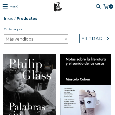
MENÚ
0
Inicio
/
Productos
Ordenar por
FILTRAR