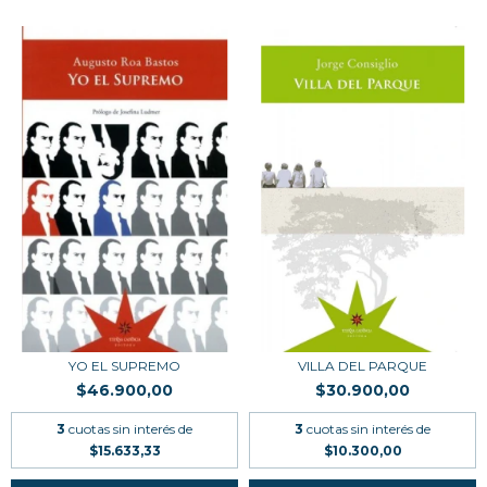
YO EL SUPREMO
VILLA DEL PARQUE
$46.900,00
$30.900,00
3
cuotas sin interés de
3
cuotas sin interés de
$15.633,33
$10.300,00