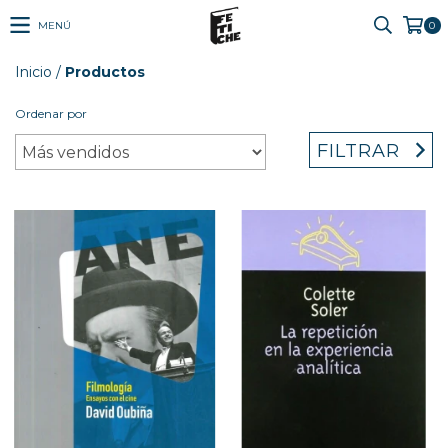
MENÚ
0
Inicio
/
Productos
Ordenar por
FILTRAR