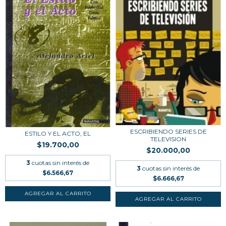
ESCRIBIENDO SERIES DE
ESTILO Y EL ACTO, EL
TELEVISION
$19.700,00
$20.000,00
3
cuotas sin interés de
3
cuotas sin interés de
$6.566,67
$6.666,67