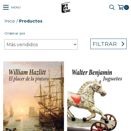
MENÚ
0
Inicio
/
Productos
Ordenar por
FILTRAR