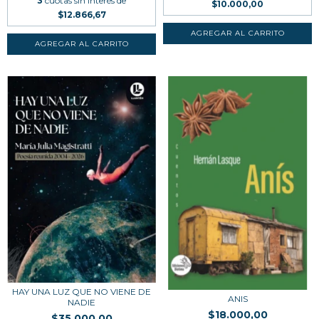
3
cuotas sin interés de
$10.000,00
$12.866,67
HAY UNA LUZ QUE NO VIENE DE
ANIS
NADIE
$18.000,00
$35.000,00