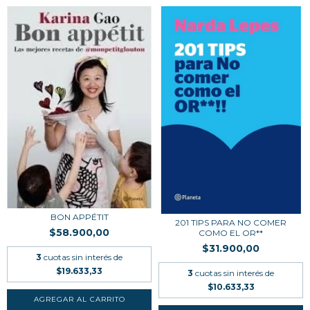
BON APPÉTIT
201 TIPS PARA NO COMER
$58.900,00
COMO EL OR**
$31.900,00
3
cuotas sin interés de
$19.633,33
3
cuotas sin interés de
$10.633,33