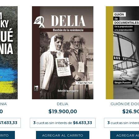
NIA
DELIA
GUIÓN DE DO
0
$19.900,00
$26.9
$7.633,33
3
cuotas sin interés de
$6.633,33
3
cuotas sin inter