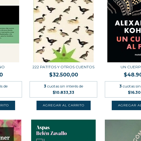
NO
222 PATITOS Y OTROS CUENTOS
UN CUERP
0
$32.500,00
$48.9
és de
3
cuotas sin interés de
3
cuotas sin
$10.833,33
$16.3