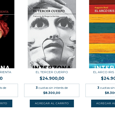
RIENTA
EL TERCER CUERPO
EL ARCO IRI
00
$24.900,00
$24.9
és de
3
cuotas sin interés de
3
cuotas sin
$8.300,00
$8.30