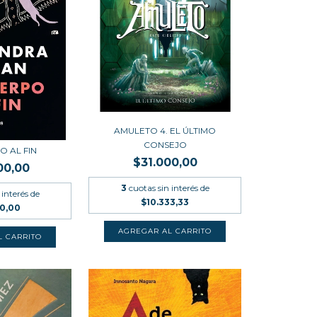
AMULETO 4. EL ÚLTIMO
CONSEJO
O AL FIN
$31.000,00
00,00
3
cuotas sin interés de
 interés de
$10.333,33
00,00