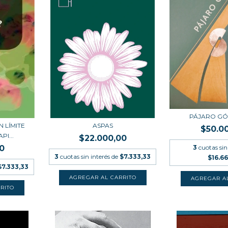
PÁJARO GÓ
 LÍMITE
ASPAS
$50.0
I...
$22.000,00
0
3
cuotas sin
3
cuotas sin interés de
$7.333,33
$16.66
$7.333,33