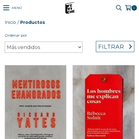
MENÚ
0
Inicio
/
Productos
Ordenar por
FILTRAR